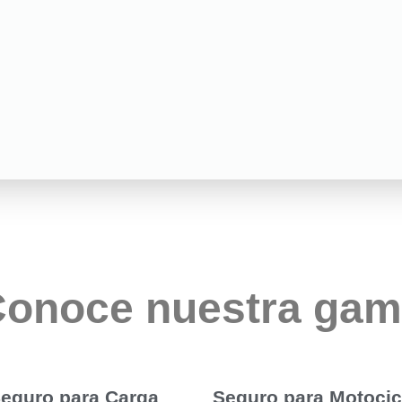
onoce nuestra ga
eguro para Carga
Seguro para Motocic