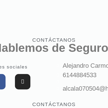
CONTÁCTANOS
ablemos de Segur
Alejandro Carm
es sociales
6144884533
alcala070504@h
CONTÁCTANOS