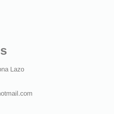
os
ona Lazo
otmail.com