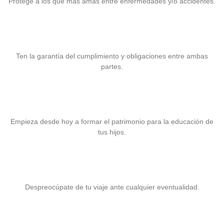
Protege a los que más amas entre enfermedades y/o accidentes.
Fianzas
Ten la garantía del cumplimiento y obligaciones entre ambas
partes.
Seguro para la Educación
Empieza desde hoy a formar el patrimonio para la educación de
tus hijos.
Seguro para Viaje
Despreocúpate de tu viaje ante cualquier eventualidad.
Seguro para Maquinaria Pesada