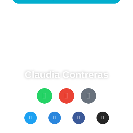
Claudia Contreras
8127589212
8127589212
caroclaudia08@gmail.com
Claudia Contreras