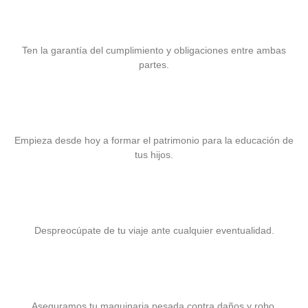
Fianzas
Ten la garantía del cumplimiento y obligaciones entre ambas
partes.
Seguro para la Educación
Empieza desde hoy a formar el patrimonio para la educación de
tus hijos.
Seguro para Viaje
Despreocúpate de tu viaje ante cualquier eventualidad.
Seguro para Maquinaria Pesada
Aseguramos tu maquinaria pesada contra daños y robo.