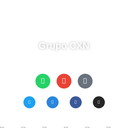
8421010095
pako_1010@hotmail.com
Grupo CXN