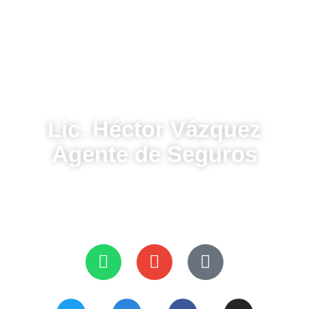
2286886297
2283645202
agentesdeseguros1@gmail.com
Lic. Héctor Vázquez
Agente de Seguros