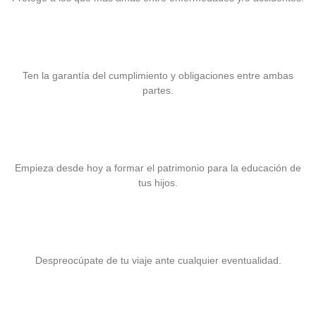
Fianzas
Ten la garantía del cumplimiento y obligaciones entre ambas
partes.
Seguro para la Educación
Empieza desde hoy a formar el patrimonio para la educación de
tus hijos.
Seguro para Viaje
Despreocúpate de tu viaje ante cualquier eventualidad.
Seguro para Maquinaria Pesada