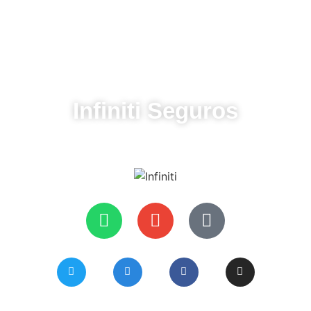
3318626532
frankv13@hotmail.com
Infiniti Seguros