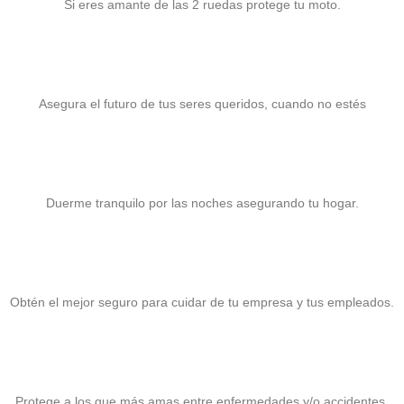
Si eres amante de las 2 ruedas protege tu moto.
Seguro de Vida
Asegura el futuro de tus seres queridos, cuando no estés
Seguro para Hogar
Duerme tranquilo por las noches asegurando tu hogar.
Seguro para PyME
Obtén el mejor seguro para cuidar de tu empresa y tus empleados.
Seguro de Gastos Médicos
Protege a los que más amas entre enfermedades y/o accidentes.