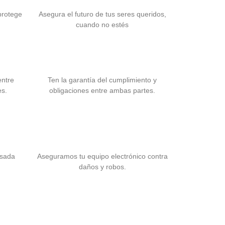
protege
Asegura el futuro de tus seres queridos,
cuando no estés
icos
Fianzas
entre
Ten la garantía del cumplimiento y
es.
obligaciones entre ambas partes.
ria
Seguro para Equipo
Electrónico
esada
Aseguramos tu equipo electrónico contra
daños y robos.