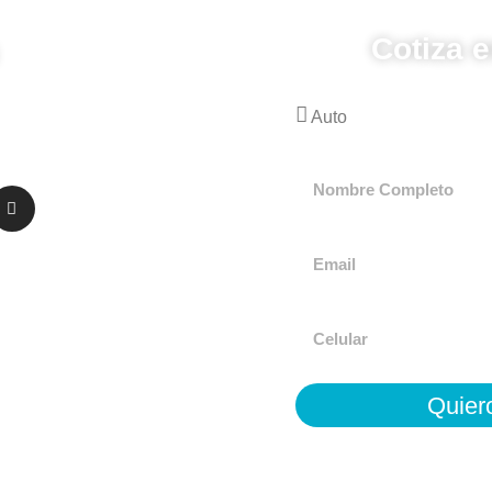
Cotiza 
Quier
Mo-Ra seguros