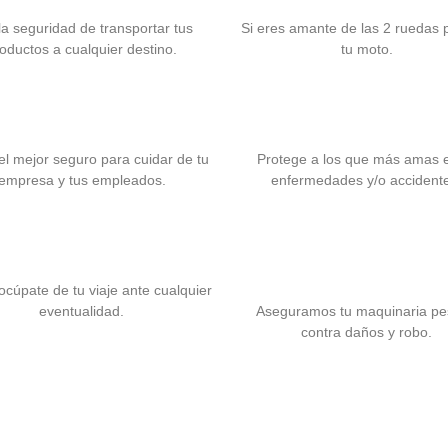
la seguridad de transportar tus
Si eres amante de las 2 ruedas 
oductos a cualquier destino.
tu moto.
Seguro para PyME
Seguro de Gastos Méd
el mejor seguro para cuidar de tu
Protege a los que más amas 
empresa y tus empleados.
enfermedades y/o accident
Seguro para Viaje
Seguro para Maquina
Pesada
cúpate de tu viaje ante cualquier
eventualidad.
Aseguramos tu maquinaria p
contra daños y robo.