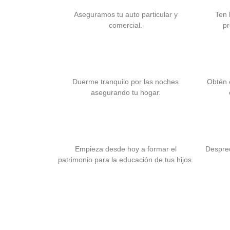
Aseguramos tu auto particular y
Ten 
comercial.
pr
Seguro para Hogar
Duerme tranquilo por las noches
Obtén 
asegurando tu hogar.
Seguro para la Educación
Empieza desde hoy a formar el
Despreo
patrimonio para la educación de tus hijos.